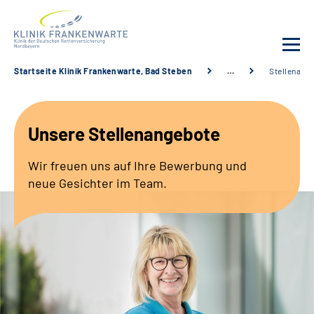
Startseite Klinik Frankenwarte, Bad Steben
…
Stellenang
Unsere Klinik
Unsere Stellenangebote
Leistungsangebot
Wir freuen uns auf Ihre Bewerbung und
Fachbereiche
neue Gesichter im Team.
Service
Karriere
Suche