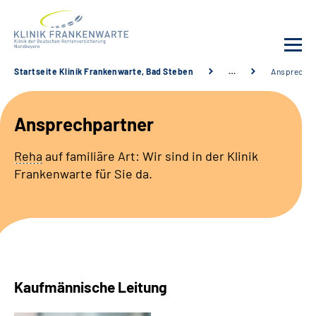
Startseite Klinik Frankenwarte, Bad Steben
…
Ansprechpa
Unsere Klinik
Ansprechpartner
Leistungsangebot
Reha
auf familiäre Art: Wir sind in der Klinik
Frankenwarte für Sie da.
Fachbereiche
Service
Karriere
Kaufmännische Leitung
Suche