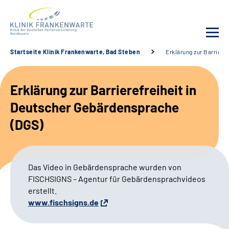
Startseite Klinik Frankenwarte, Bad Steben
Erklärung zur Barriere
Unsere Klinik
Erklärung zur Barrierefreiheit in
Leistungsangebot
Deutscher Gebärdensprache
(DGS)
Fachbereiche
Service
Das Video in Gebärdensprache wurden von
FISCHSIGNS – Agentur für Gebärdensprachvideos
Karriere
erstellt.
www.fischsigns.de
Suche