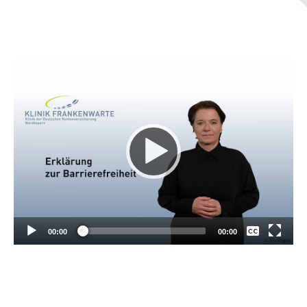
Leichte Sprache
Gebärdensprache
Patienten-Login
Keine
Deutsch
00:00
00:00