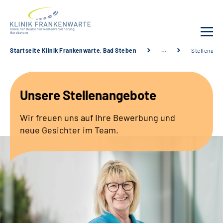
Startseite Klinik Frankenwarte, Bad Steben
…
Stellenang
Unsere Klinik
Unsere Stellenangebote
Leistungsangebot
Wir freuen uns auf Ihre Bewerbung und
Fachbereiche
neue Gesichter im Team.
Service
Karriere
Suche