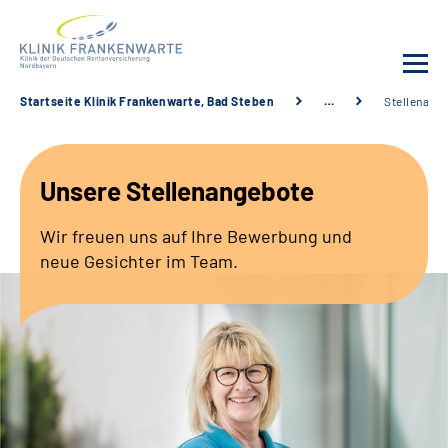
Startseite Klinik Frankenwarte, Bad Steben
…
Stellenang
Unsere Klinik
Unsere Stellenangebote
Leistungsangebot
Wir freuen uns auf Ihre Bewerbung und
Fachbereiche
neue Gesichter im Team.
Service
Karriere
Suche