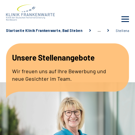
Startseite Klinik Frankenwarte, Bad Steben
…
Stellenang
Unsere Klinik
Unsere Stellenangebote
Leistungsangebot
Wir freuen uns auf Ihre Bewerbung und
Fachbereiche
neue Gesichter im Team.
Service
Karriere
Suche