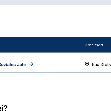
Arbeitsort
Soziales Jahr
Bad Steb
ei?