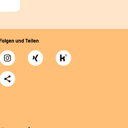
Folgen und Teilen
Instagram
Xing
https://www.kununu.com/de/deutsche-
rentenversicherung-
nordbayern6
Teilen