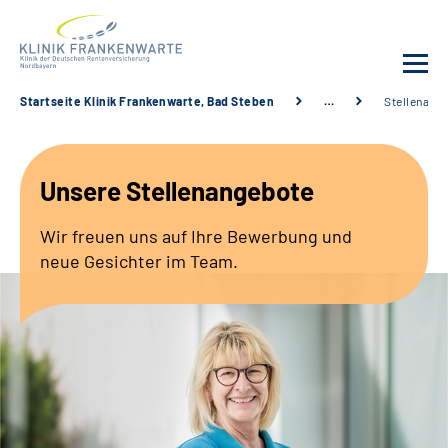
Startseite Klinik Frankenwarte, Bad Steben
…
Stellenang
Unsere Klinik
Unsere Stellenangebote
Leistungsangebot
Wir freuen uns auf Ihre Bewerbung und
Fachbereiche
neue Gesichter im Team.
Service
Karriere
Suche