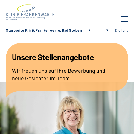
Startseite Klinik Frankenwarte, Bad Steben
…
Stellenang
Unsere Klinik
Unsere Stellenangebote
Leistungsangebot
Wir freuen uns auf Ihre Bewerbung und
Fachbereiche
neue Gesichter im Team.
Service
Karriere
Suche