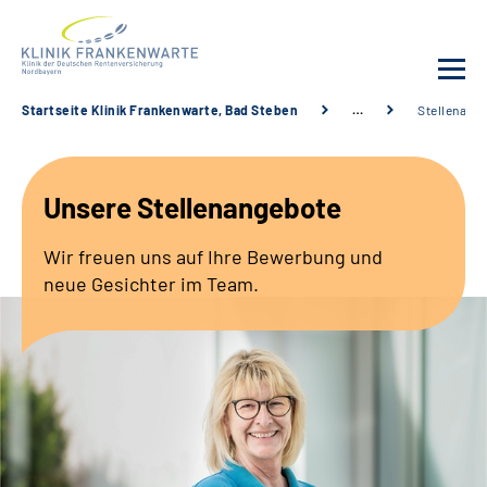
Startseite Klinik Frankenwarte, Bad Steben
…
Stellenang
Unsere Klinik
Unsere Stellenangebote
Leistungsangebot
Wir freuen uns auf Ihre Bewerbung und
Fachbereiche
neue Gesichter im Team.
Service
Karriere
Suche