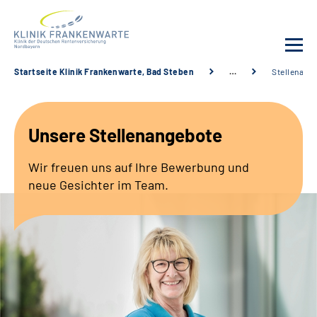
Startseite Klinik Frankenwarte, Bad Steben
…
Stellenang
Unsere Klinik
Unsere Stellenangebote
Leistungsangebot
Wir freuen uns auf Ihre Bewerbung und
Fachbereiche
neue Gesichter im Team.
Service
Karriere
Suche