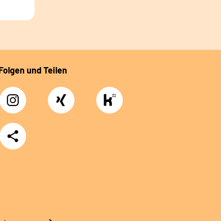
Folgen und Teilen
Instagram
Xing
https://www.kununu.com/de/deutsche-
rentenversicherung-
nordbayern6
Teilen