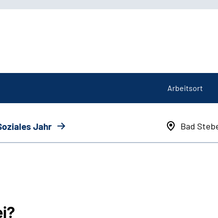
Arbeitsort
Soziales Jahr
Bad Steb
ei?