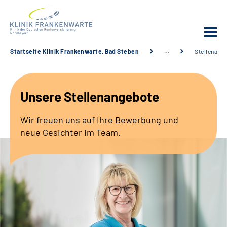
Startseite Klinik Frankenwarte, Bad Steben
…
Stellenang
Unsere Klinik
Unsere Stellenangebote
Leistungsangebot
Wir freuen uns auf Ihre Bewerbung und
Fachbereiche
neue Gesichter im Team.
Service
Karriere
Suche