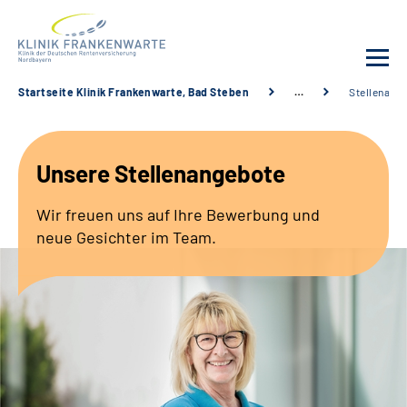
Startseite Klinik Frankenwarte, Bad Steben
…
Stellenang
Unsere Klinik
Unsere Stellenangebote
Leistungsangebot
Wir freuen uns auf Ihre Bewerbung und
Fachbereiche
neue Gesichter im Team.
Service
Karriere
Suche