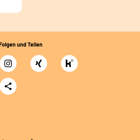
Folgen und Teilen
Instagram
Xing
https://www.kununu.com/de/deutsche-
rentenversicherung-
nordbayern6
Teilen