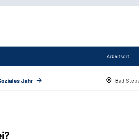
Arbeitsort
Soziales Jahr
Bad Steb
ei?