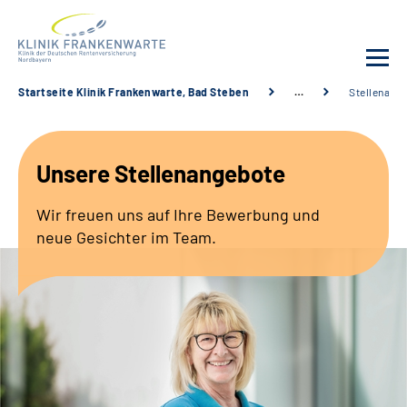
Startseite Klinik Frankenwarte, Bad Steben
…
Stellenang
Unsere Klinik
Unsere Stellenangebote
Leistungsangebot
Wir freuen uns auf Ihre Bewerbung und
Fachbereiche
neue Gesichter im Team.
Service
Karriere
Suche