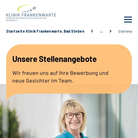
Startseite Klinik Frankenwarte, Bad Steben
…
Stellenang
Unsere Klinik
Unsere Stellenangebote
Leistungsangebot
Wir freuen uns auf Ihre Bewerbung und
Fachbereiche
neue Gesichter im Team.
Service
Karriere
Suche