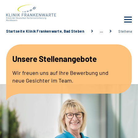
Startseite Klinik Frankenwarte, Bad Steben
…
Stellenang
Unsere Klinik
Unsere Stellenangebote
Leistungsangebot
Wir freuen uns auf Ihre Bewerbung und
Fachbereiche
neue Gesichter im Team.
Service
Karriere
Suche