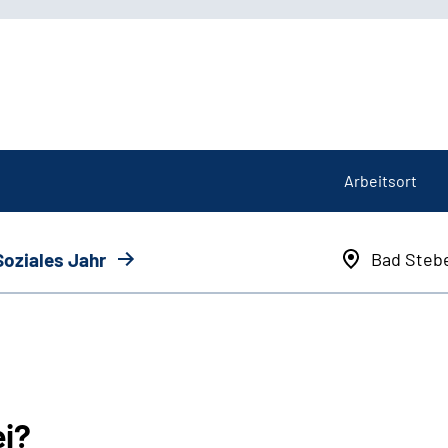
Arbeitsort
Soziales Jahr
Bad Steb
ei?