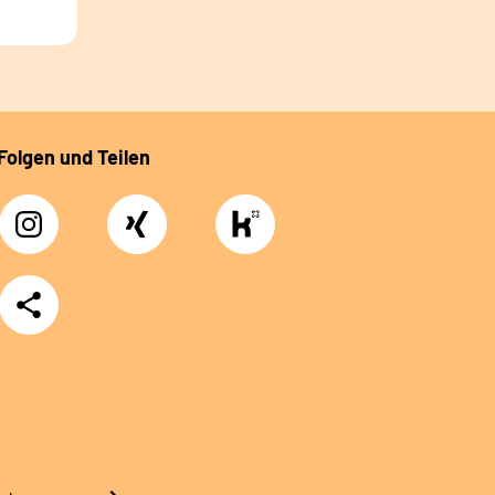
Folgen und Teilen
Instagram
Xing
https://www.kununu.com/de/deutsche-
rentenversicherung-
nordbayern6
Teilen