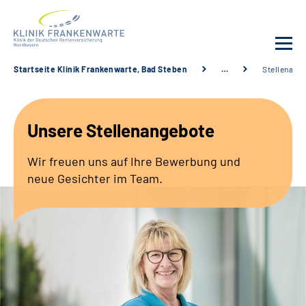
Startseite Klinik Frankenwarte, Bad Steben
…
Stellenang
Unsere Klinik
Unsere Stellenangebote
Leistungsangebot
Wir freuen uns auf Ihre Bewerbung und
Fachbereiche
neue Gesichter im Team.
Service
Karriere
Suche