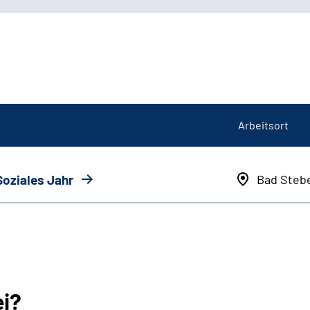
Arbeitsort
Soziales Jahr
Bad Steb
ei?