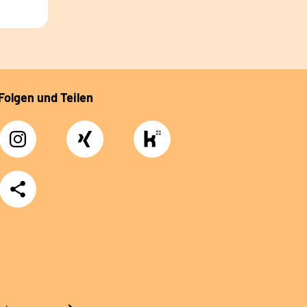
Folgen und Teilen
Instagram
Xing
https://www.kununu.com/de/deutsche-
rentenversicherung-
nordbayern6
Teilen