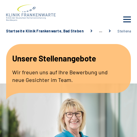
Startseite Klinik Frankenwarte, Bad Steben
…
Stellenang
Unsere Klinik
Unsere Stellenangebote
Leistungsangebot
Wir freuen uns auf Ihre Bewerbung und
Fachbereiche
neue Gesichter im Team.
Service
Karriere
Suche