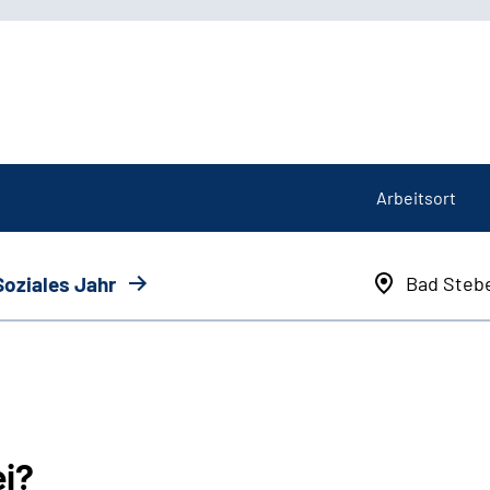
Arbeitsort
Soziales Jahr
Bad Steb
ei?