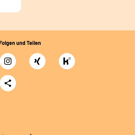
Folgen und Teilen
Instagram
Xing
https://www.kununu.com/de/deutsche-
rentenversicherung-
nordbayern6
Teilen