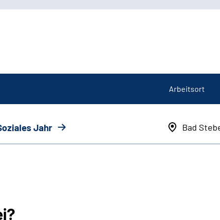
Arbeitsort
Soziales Jahr
Bad Steb
ei?