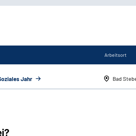
Arbeitsort
Soziales Jahr
Bad Steb
ei?