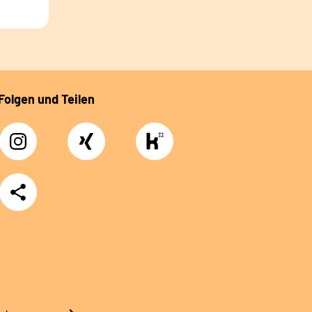
Folgen und Teilen
Instagram
Xing
https://www.kununu.com/de/deutsche-
rentenversicherung-
nordbayern6
Teilen