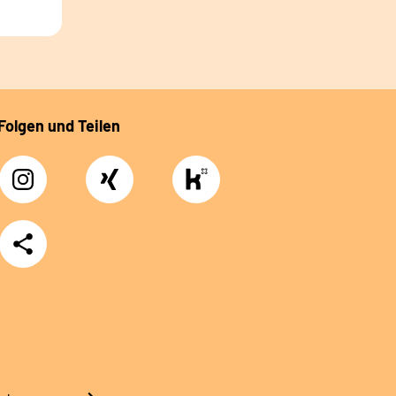
Folgen und Teilen
Instagram
Xing
https://www.kununu.com/de/deutsche-
rentenversicherung-
nordbayern6
Teilen