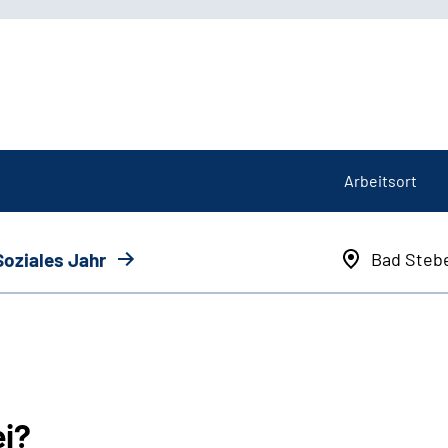
Arbeitsort
Soziales Jahr
Bad Steb
ei?