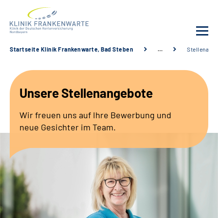
Startseite Klinik Frankenwarte, Bad Steben
…
Stellenang
Unsere Klinik
Unsere Stellenangebote
Leistungsangebot
Wir freuen uns auf Ihre Bewerbung und
Fachbereiche
neue Gesichter im Team.
Service
Karriere
Suche