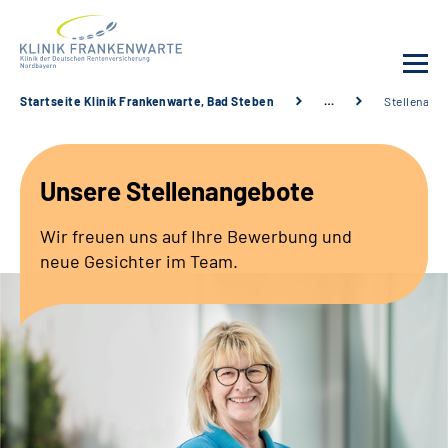
Startseite Klinik Frankenwarte, Bad Steben
…
Stellenang
Unsere Klinik
Unsere Stellenangebote
Leistungsangebot
Wir freuen uns auf Ihre Bewerbung und
Fachbereiche
neue Gesichter im Team.
Service
Karriere
Suche