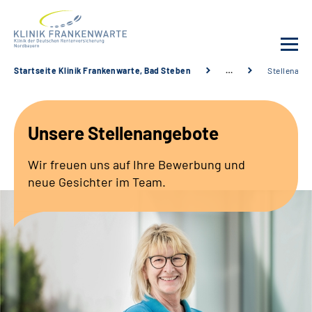
Startseite Klinik Frankenwarte, Bad Steben
…
Stellenang
Unsere Klinik
Unsere Stellenangebote
Leistungsangebot
Wir freuen uns auf Ihre Bewerbung und
Fachbereiche
neue Gesichter im Team.
Service
Karriere
Suche