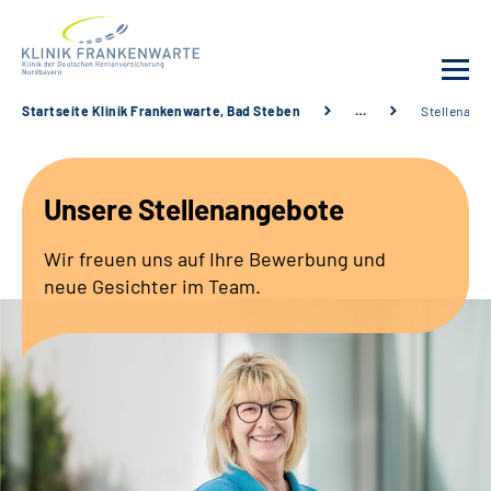
Startseite Klinik Frankenwarte, Bad Steben
…
Stellenang
Unsere Klinik
Unsere Stellenangebote
Leistungsangebot
Wir freuen uns auf Ihre Bewerbung und
Fachbereiche
neue Gesichter im Team.
Service
Karriere
Suche