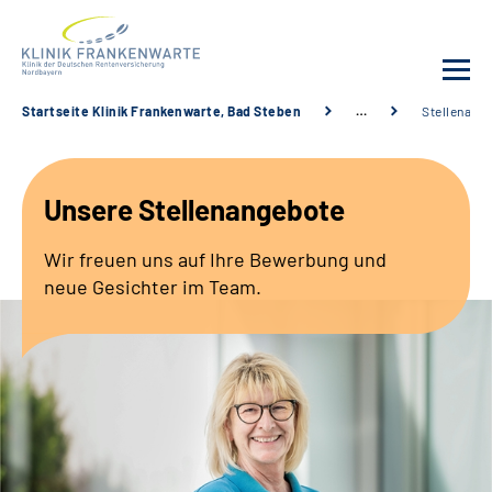
Startseite Klinik Frankenwarte, Bad Steben
…
Stellenang
Unsere Klinik
Unsere Stellenangebote
Leistungsangebot
Wir freuen uns auf Ihre Bewerbung und
Fachbereiche
neue Gesichter im Team.
Service
Karriere
Suche