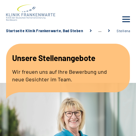
Startseite Klinik Frankenwarte, Bad Steben
…
Stellenang
Unsere Klinik
Unsere Stellenangebote
Leistungsangebot
Wir freuen uns auf Ihre Bewerbung und
Fachbereiche
neue Gesichter im Team.
Service
Karriere
Suche