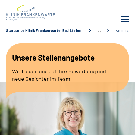
Startseite Klinik Frankenwarte, Bad Steben
…
Stellenang
Unsere Klinik
Unsere Stellenangebote
Leistungsangebot
Wir freuen uns auf Ihre Bewerbung und
Fachbereiche
neue Gesichter im Team.
Service
Karriere
Suche