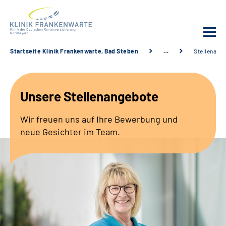
Startseite Klinik Frankenwarte, Bad Steben
…
Stellenang
Unsere Klinik
Unsere Stellenangebote
Leistungsangebot
Wir freuen uns auf Ihre Bewerbung und
Fachbereiche
neue Gesichter im Team.
Service
Karriere
Suche