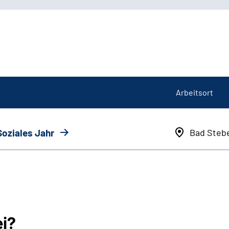
Arbeitsort
Soziales Jahr
Bad Steb
ei?