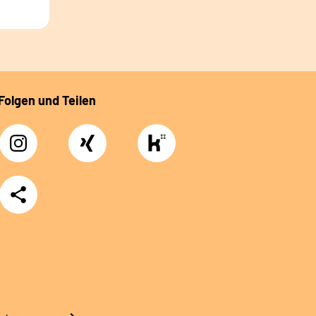
Folgen und Teilen
Instagram
Xing
https://www.kununu.com/de/deutsche-
rentenversicherung-
nordbayern6
Teilen