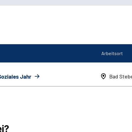
Arbeitsort
Soziales Jahr
Bad Steb
ei?