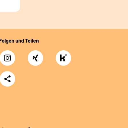
Folgen und Teilen
Instagram
Xing
https://www.kununu.com/de/deutsche-
rentenversicherung-
nordbayern6
Teilen