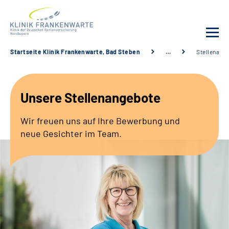
Startseite Klinik Frankenwarte, Bad Steben
…
Stellenang
Unsere Klinik
Unsere Stellenangebote
Leistungsangebot
Wir freuen uns auf Ihre Bewerbung und
Fachbereiche
neue Gesichter im Team.
Service
Karriere
Suche