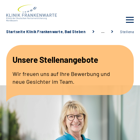
Startseite Klinik Frankenwarte, Bad Steben
…
Stellenang
Unsere Klinik
Unsere Stellenangebote
Leistungsangebot
Wir freuen uns auf Ihre Bewerbung und
Fachbereiche
neue Gesichter im Team.
Service
Karriere
Suche