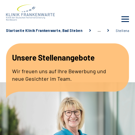
Startseite Klinik Frankenwarte, Bad Steben
…
Stellenang
Unsere Klinik
Unsere Stellenangebote
Leistungsangebot
Wir freuen uns auf Ihre Bewerbung und
Fachbereiche
neue Gesichter im Team.
Service
Karriere
Suche