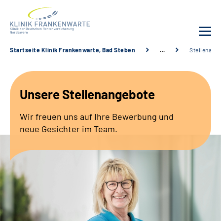
Startseite Klinik Frankenwarte, Bad Steben
…
Stellenang
Unsere Klinik
Unsere Stellenangebote
Leistungsangebot
Wir freuen uns auf Ihre Bewerbung und
Fachbereiche
neue Gesichter im Team.
Service
Karriere
Suche