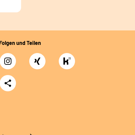
Folgen und Teilen
Instagram
Xing
https://www.kununu.com/de/deutsche-
rentenversicherung-
nordbayern6
Teilen