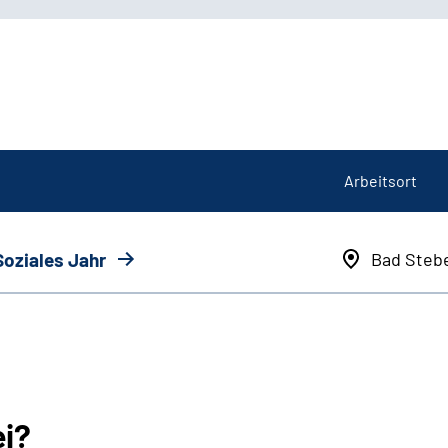
Arbeitsort
Soziales Jahr
Bad Steb
ei?